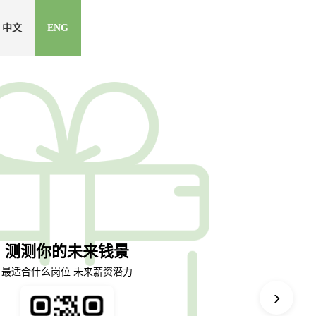
中文
ENG
›
Morgan
Crystal Z.
J.P.
Steven L.