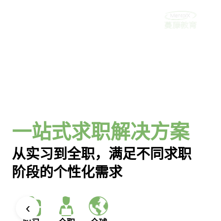
首页
蔓藤教育MentorX
留学生海外求职行业
让更多学生成功地跨越大学和职场间的鸿沟
11
年+
留学生求职深耕
40,000
+
服务学生
95
%
‹
上岸成功率