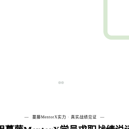
创始人
马列伟博士
了解创始人
›
蔓藤MentorX实力 · 真实战绩见证