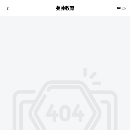
‹
蔓藤教育
中
|
EN