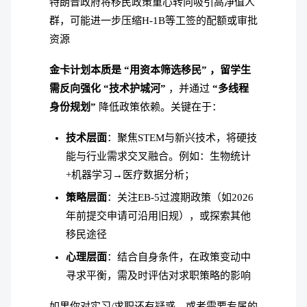
特朗普政府将移民政策重心转向吸引高净值人
群，可能进一步压缩H-1B等工签的配额或审批
资源
金卡计划本质是 “用资本筛选移民” ，留学生
需反向强化 “技术护城河”
，并通过
“多线程
身份规划”
降低政策依赖。关键在于：
技术层面
：聚焦STEM与新兴技术，将硬技
能与行业需求交叉融合。例如：生物统计
+机器学习→医疗数据分析；
策略层面
：关注EB-5过渡期政策（如2026
年前提交申请可沿用旧规），或探索其他
移民途径
心理层面
：结合自身条件，在政策变动中
寻求平衡，需及时评估对求职策略的影响
如果你对实习/求职还有疑惑，或者需要专属的