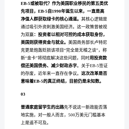
EB-5或被取代？作为美国职业移民的第五类优
先项目，EB-5自1990年诞生以来，一直是高
净值人群获取绿卡的核心通道。
其核心逻辑是
通过吸引外资刺激美国经济。
这一政策曾被视
为双赢
：投资者以相对可控的成本获取身份，
美国则获得资金与就业。
美国商务部长卢特尼
克更是炮轰贬损该项目“完全是无稽之谈”，称
新“金卡”将彻底解决这些问题，同时
用投资款
偿还美国债务、减少财政赤字
。
关于EB-5签证
的存废，近年来一直存在争议。
这次改革是否
意味着EB-5的真正终结，目前仍是未知数。
03
普通家庭留学生的出路
先不说这一新政能否落
地实施，对一般人而言，500万美元门槛基本
上是遥不可及。