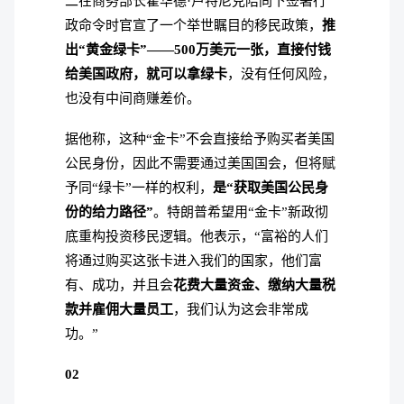
二在商务部长霍华德·卢特尼克陪同下签署行
政命令时官宣了一个举世瞩目的移民政策，
推
出“黄金绿卡”——500万美元一张，直接付钱
给美国政府，就可以拿绿卡
，没有任何风险，
也没有中间商赚差价。
据他称，这种“金卡”不会直接给予购买者美国
公民身份，因此不需要通过美国国会，但将赋
予同“绿卡”一样的权利，
是“获取美国公民身
份的给力路径”
。
特朗普希望用“金卡”新政彻
底重构投资移民逻辑。他表示，“富裕的人们
将通过购买这张卡进入我们的国家，他们富
有、成功，并且会
花费大量资金、缴纳大量税
款并雇佣大量员工
，我们认为这会非常成
功。”
02