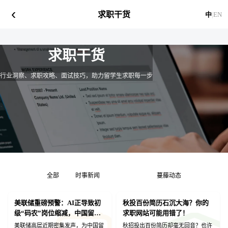
‹
求职干货
中
|
EN
求职干货
行业洞察、求职攻略、面试技巧，助力留学生求职每一步
全部
时事新闻
求职干货
蔓藤动态
美联储重磅预警：AI正导致初
秋投百份简历石沉大海？你的
级“码农”岗位缩减，中国留学
求职网站可能用错了！
生如何打赢这场“OPT保卫
美联储高层近期密集发声，为中国留
秋招投出百份简历却毫无回音？也许