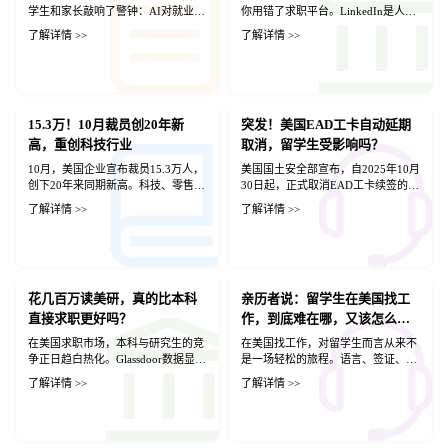
战”？
学生和家长敲响了警钟：AI对就业市
你用错了求职平台。LinkedIn是人脉
场的重塑已不再是科幻预测，而是正
与曝光核心，Indeed聚合海量职位，
了解详情 >>
了解详情 >>
在发生的现实，且直接冲击留学生最
Glassdoor助你了解公司内幕；而
依赖的“初级专业岗位” 首先，权威背
Handshake、eFinancialCareers、Dice
书的残酷现实：美联储理事Barr明确
则分别适合在校生、金融与技术求职
指出，基于ADP薪资数据及简历数据
者。除网站外，内推更是留学生求职
分析，软件开发（CS专业核心对口）
“通关钥匙”——Meta、Salesforce等公
等高AI暴露领域的“早期职业工作者”
15.3万！10月裁员创20年新
司四成员工靠推荐入职。想脱颖而
突发！美国EAD工卡自动延期
就业率正在下降。这意味着，过去中
出，记得同时布局人脉与平台双线策
高，重创科技行业
取消，留学生受影响吗？
国留学生引以为傲的“学好CS走遍天
略。
10月，美国企业宣布裁员15.3万人，
美国国土安全部宣布，自2025年10月
下”的传统路径，正面临初级岗位被
创下20年来同期新高。科技、零售与
30日起，正式取消EAD工卡续签的
算法替代的严峻挑战。 爱尔兰政府的
仓储行业成为重灾区，AI取代初级岗
540天自动延期政策。今后，EAD到
数据进一步量化了这一冲击：22-25
了解详情 >>
了解详情 >>
位的趋势愈发明显。留学生求职面临
期后若未获批新卡，将必须立即停
岁的高风险岗位从业者就业率相对下
双重压力：岗位减少、竞争激烈、
工。受影响人群包括H-4、L-2配偶及
降了13%。 其次，招聘市场的“冻结”
OPT时间受限。但危机中也孕育转机
I-485等待绿卡者，F-1 STEM OPT暂
逻辑：对于正处于OPT申请或H1B抽
——AI催生提示工程、模型优化等新
不受影响。此举旨在加强安全审查，
签关键期的留学生而言，旧金山联储
岗位，懂技术又懂业务的复合型人才
也意味着留学生与持工卡者需提前
主席Daly揭示了更深层的寒意——许
更受青睐。未来，唯有提升AI技能、
花几百万读美研，真的比本科
180天递交延期、尽量申请加急处
亲历者说：留学生在美国找工
多公司并非没有预算，而是选择“暂
拥抱人机协作、扩大行业视野，才能
理，并与雇主沟通以防身份或雇佣中
停招聘”。 现在的企业在搞清楚AI如
直接求职更好吗？
作，到底难在哪，又该怎么破
在这场“AI闪电战”中突围。
断。
何融入业务流之前，宁愿不招人，也
局？
在美国求职市场，本科与研究生的竞
在美国找工作，对留学生而言从来不
不愿招入可能马上过时的“错误员
争正日趋白热化。Glassdoor数据显
是一场轻松的旅程。语言、签证、文
工”。 这对OPT有严格失业期限制
示，研究生平均起薪虽高出本科生
化、竞争，每一个环节都可能成为绊
（90天）的留学生来说，意味着求职
了解详情 >>
了解详情 >>
$18K，但雇主正加速“去学历化”，更
脚石。但真正的关键从不是身份，而
窗口期的容错率大大降低。 最后，破
看重技能与实战。本科生胜在时间与
是准备。机会永远留给有准备的人
局之道：对于计划留美发展的同学，
实习经验，能更早积累人脉与项目；
——从Career Fair到On-site，每一次
单纯展示“学习能力”或“刷题技巧”已
而研究生在AI、量化金融、芯片设计
练习、每一次修改简历、每一次面
不足以打动雇主。在AI能通过大部分