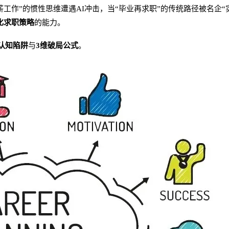
薪工作”的惯性思维遭遇AI冲击，当“毕业再求职”的传统路径被名企“实
化求职策略
的能力。
认知陷阱
与
3维破局公式
。