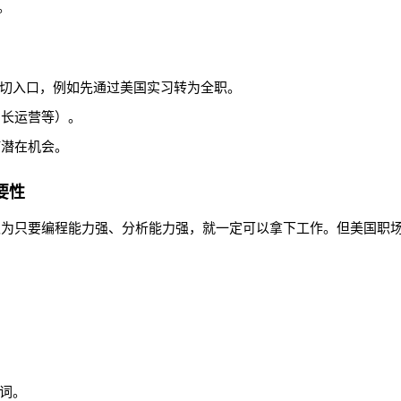
。
为切入口，例如先通过美国实习转为全职。
增长运营等）。
何潜在机会。
要性
认为只要编程能力强、分析能力强，就一定可以拿下工作。但美国职
键词。