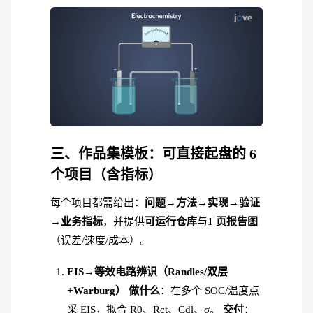
三、作品集模板：可直接起盘的 6
个项目（含指标）
每个项目都需给出：
问题→方法→实现→验证
→业务指标
，并提供
可运行仓库
与
1 页报告图
（误差/速度/成本）。
EIS→等效电路辨识（Randles/双层
+Warburg）
做什么
：在多个 SOC/温度点
采 EIS，拟合 R0、Rct、Cdl、σ。
交付
：