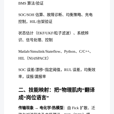
BMS 算法/验证
SOC/SOH 估算、故障诊断、均衡策略、充电
控制，HIL/台架验证
状态估计（EKF/UKF/粒子滤波）、系统辨
识、信号处理、控制
Matlab/Simulink/Stateflow、Python、C/C++、
HIL（NI/dSPACE）
SOC 误差/漂移<指定阈值，RUL 误差，均衡效
率，误报/漏报率
二、技能映射：把“物理肌肉”翻译
成“岗位语言”
传输现象 → 电化学/热模型
：由 Fick 扩散、迁