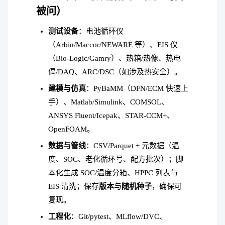
被问）
测试设备
：电池循环仪
（Arbin/Maccor/NEWARE 等）、EIS 仪
（Bio-Logic/Gamry）、热箱/热像、热电
偶/DAQ、ARC/DSC（如涉及热安全）。
建模与仿真
：PyBaMM（DFN/ECM 快速上
手）、Matlab/Simulink、COMSOL、
ANSYS Fluent/Icepak、STAR-CCM+、
OpenFOAM。
数据与管线
：CSV/Parquet + 元数据（温
度、SOC、老化循环号、配方批次）；脚
本化生成 SOC/温度分箱、HPPC 列表与
EIS 清洗；保存
版本
与
随机种子
，确保可
复现。
工程化
：Git/pytest、MLflow/DVC、