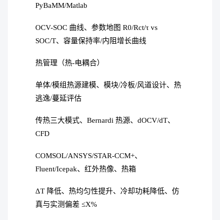
PyBaMM/Matlab
OCV-SOC 曲线、参数地图 R0/Rct/τ vs
SOC/T、容量保持率/内阻增长曲线
热管理（热-电耦合）
单体/模组热源建模、模块/冷板/风道设计、热
逃逸/蔓延评估
传热三大模式、Bernardi 热源、dOCV/dT、
CFD
COMSOL/ANSYS/STAR-CCM+、
Fluent/Icepak、红外热像、热箱
ΔT 降低、热均匀性提升、冷却功耗降低、仿
真与实测偏差 ≤X%