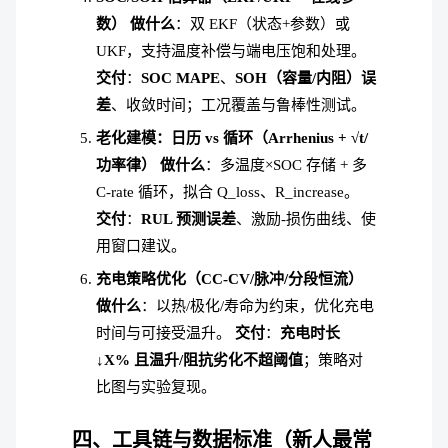
数）
做什么
：双 EKF（状态+参数）或
UKF，支持温度补偿与端电压饱和处理。
交付
：
SOC MAPE
、
SOH（容量/内阻）误
差
、收敛时间；工况覆盖与鲁棒性测试。
老化建模：日历 vs 循环（Arrhenius + √t/
功率律）
做什么
：多温度×SOC 存储 + 多
C-rate 循环，拟合 Q_loss、R_increase。
交付
：
RUL 预测误差
、激励-损伤曲线、使
用窗口建议。
充电策略优化（CC-CV/脉冲/分段恒流）
做什么
：以热/极化/寿命为约束，优化充电
时间与可接受温升。
交付
：
充电时长
↓X% 且温升/阻抗劣化不超阈值
；策略对
比图与实验复现。
四、工具链与数据标准（新人最常