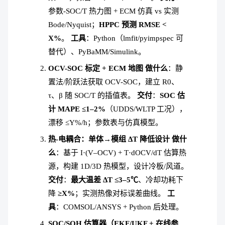
参数-SOC/T 热力图 + ECM 仿真 vs 实测
Bode/Nyquist；
HPPC 预测 RMSE <
X%
。
工具
：Python（lmfit/pyimpspec 可
替代）、PyBaMM/Simulink。
OCV-SOC 标定 + ECM 地图
做什么
：静
置法/阶跃法获取 OCV-SOC，建立 R0、
τ、β 随 SOC/T 的插值表。
交付
：
SOC 估
计 MAPE ≤1–2%
（UDDS/WLTP 工况），
漂移 ≤Y%/h；参数表与仿真模型。
热-电耦合：单体→模组 ΔT 降低设计
做什
么
：基于 I·(V–OCV) + T·dOCV/dT 估算热
源，构建 1D/3D 热模型，设计冷板/风道。
交付
：
最大温差 ΔT ≤3–5℃
、冷却功耗下
降
≥X%
；实测热像对标误差曲线。
工
具
：COMSOL/ANSYS + Python 后处理。
SOC/SOH 估算器（EKF/UKF + 在线参