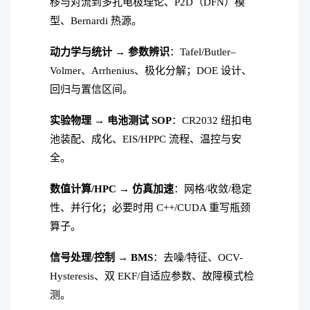
移与对流到多孔电极理论、P2D（DFN）模
型、Bernardi 热源。
动力学与统计 → 参数辨识
：Tafel/Butler–
Volmer、Arrhenius、极化分解；DOE 设计、
回归与置信区间。
实验物理 → 电池测试 SOP
：CR2032 纽扣电
池装配、成化、EIS/HPPC 流程、温控与安
全。
数值计算/HPC → 仿真加速
：网格/收敛/稳定
性、并行化；必要时用 C++/CUDA 重写瓶颈
算子。
信号处理/控制 → BMS
：去噪/特征、OCV-
Hysteresis、双 EKF/自适应参数、故障模式检
测。