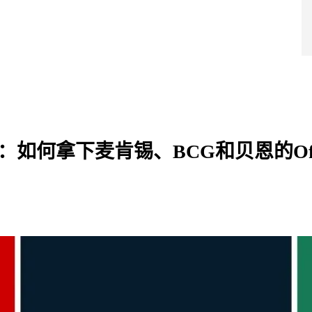
导师团队
超级学院
产品服务
成功案例
干货福利
战略合作
蔓藤品牌
如何拿下麦肯锡、BCG和贝恩的Off