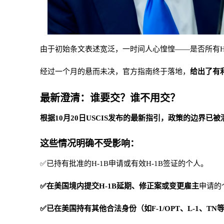
由于初始条文表述宽泛，一时间人心惶惶——是否所有H
经过一个月的悬而未决，官方指南终于落地，
给出了有
最新澄清：谁要交？谁不用交？
根
据
10月20日USCIS发布的最新指引
，政策的边界已被
这些情况明确不受影响：
✅已持有批准的H-1B申请或有效H-1B签证的个人。
✅在美国境内提交H-1B延期、修正案或变更雇主
申请的
✅已在美国持有其他合法身份（如F-1/OPT、L-1、TN