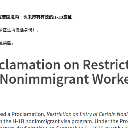
在美国境内
，也
未持有有效的H-1B签证
。
请签证再激活身份）。
境美国。