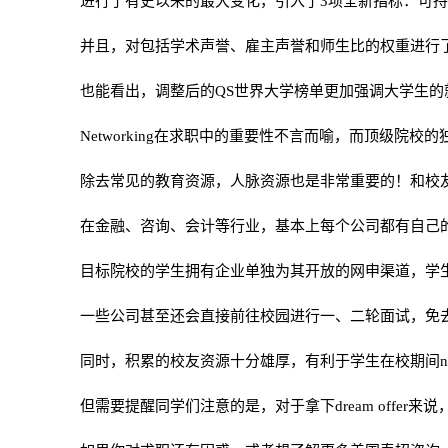
进行了有史以来的最大变化，引入了3项全新指标：可
并且，对包括学术声誉、雇主声誉和师生比的权重进行
也能看出，调整后的QS世界大学榜单更加强调大学生
Networking在求职中的重要性不言而喻，而顶级院
除去常见的教育资源，人脉资源也是非常重要的！和校友校企
在金融、咨询、会计等行业，基本上每个公司都有自己的一份Targe
目标院校的学生拥有企业单独为其开放的网申渠道，学
一些公司甚至还会直接前往校园进行一、二轮面试，免
同时，积累的校友资源十分雄厚，有利于学生在校期间net
但需要提醒同学们注意的是，对于拿下dream offe