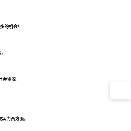
更多的机会！
砖。
社会资源。
联系蔓藤
软硬实力两方面。