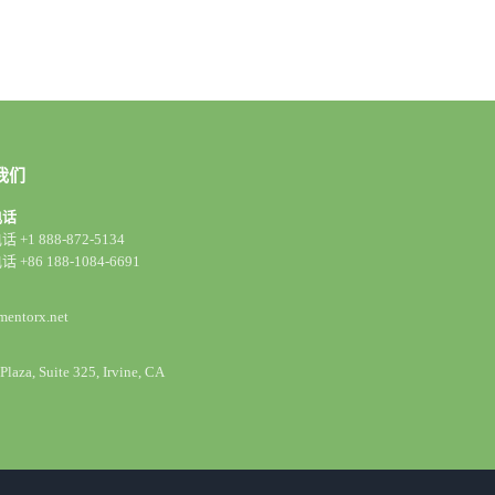
我们
电话
 +1 888-872-5134
 +86 188-1084-6691
mentorx.net
 Plaza, Suite 325, Irvine, CA