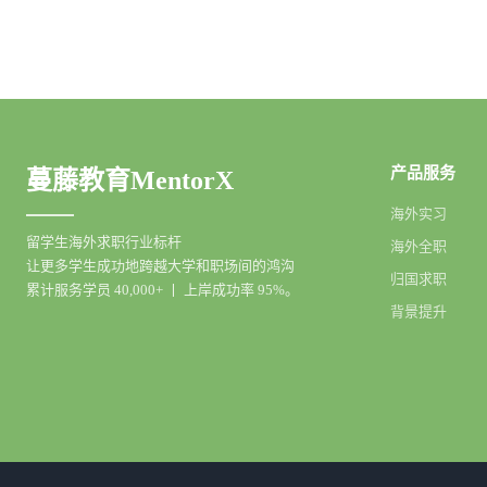
产品服务
蔓藤教育MentorX
海外实习
留学生海外求职行业标杆
海外全职
让更多学生成功地跨越大学和职场间的鸿沟
归国求职
累计服务学员 40,000+ 丨 上岸成功率 95%。
背景提升