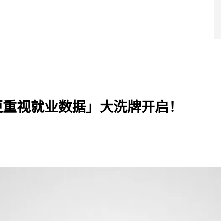
导师团队
超级学院
产品服务
成功案例
干货福利
战略合作
蔓藤品牌
「更重视就业数据」大洗牌开启！