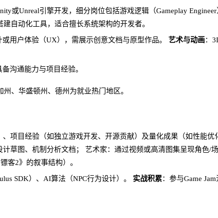
ty或Unreal引擎开发，细分岗位包括游戏逻辑（Gameplay Engineer
搭建自动化工具，适合擅长系统架构的开发者。
计或用户体验（UX），需展示创意文档与原型作品。
艺术与动画
：
具备沟通能力与项目经验。
，加州、华盛顿州、德州为就业热门地区。
ty）、项目经验（如独立游戏开发、开源贡献）及量化成果（如性能优
设计草图、机制分析文档；
艺术家：通过视频或高清图集呈现角色/
镖客2》的叙事结构）。
lus SDK）、AI算法（NPC行为设计）。
实战积累
：参与Game 