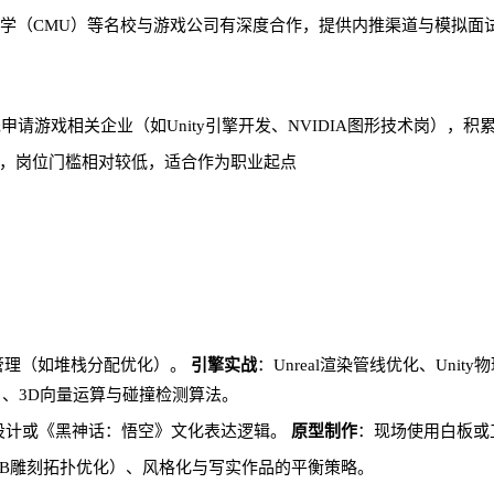
大学（CMU）等名校与游戏公司有深度合作，提供内推渠道与模拟面
请游戏相关企业（如Unity引擎开发、NVIDIA图形技术岗），积
需求量大，岗位门槛相对较低，适合作为职业起点
管理（如堆栈分配优化）。
引擎实战
：Unreal渲染管线优化、Unity物理
dium）、3D向量运算与碰撞检测算法。
设计或《黑神话：悟空》文化表达逻辑。
原型制作
：现场使用白板或
ZB雕刻拓扑优化）、风格化与写实作品的平衡策略。