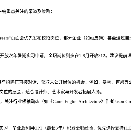
生需重点关注的渠道及策略：
网的“Careers”页面会优先发布校招岗位，部分企业（如顽皮狗）甚至
月开放次年暑期实习申请，全职岗位则多在1-8月开放312。建议提
供与招聘官直接对话、获取未公开岗位的机会。例如，暴雪、育碧等
岗位的展会，适合设计师、艺术家与开发者拓展人脉。
袖动态（如《Game Engine Architecture》作者Jason Gr
校实习，毕业后利用OPT（最长3年）积累全职经验，优先选择支持H1