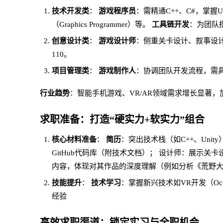
技术开发类
：
游戏程序员
：需精通C++、C#，掌握Uni
（Graphics Programmer）等。
工具链开发
：为团队
创意设计类
：
游戏设计师
：侧重关卡设计、叙事设
110。
项目管理类
：
游戏制作人
：协调团队开发流程，需
行业趋势
：智能手机游戏、VR/AR领域需求增长显著
求职准备：打造“硬实力+软实力”组合
核心材料准备
：
简历
：突出技术栈（如C++、Uni
GitHub代码库（附技术文档）；
设计师：展示关卡
内容，体现对其作品的深度理解（例如分析《荒野大
技能提升
：
技术学习
：掌握新兴技术如VR开发（Ocu
经验
高效求职渠道：锁定实习与全职机会