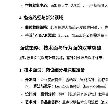
学校就业中心
：南加州大学（USC）、卡耐基梅隆
4. 备选路径与新兴领域
曲线救国策略
：若直接进入核心开发岗位困难，可先申
手游与VR/AR领域
：Zynga、Niantic等公司
面试策略：技术面与行为面的双重突破
游戏行业面试以高难度著称，需针对性准备以下环节：
1. 技术面试：岗位细分与深度准备
开发岗
：
C++底层特性
：虚函数、智能指针、内存
习。
算法与数学
：LeetCode高频题（Easy-Me
设计岗
：
案例分析
：解析《艾迪芬奇的记忆》叙事
艺术岗
：
作品集答辩
：重点说明技术实现流程（如