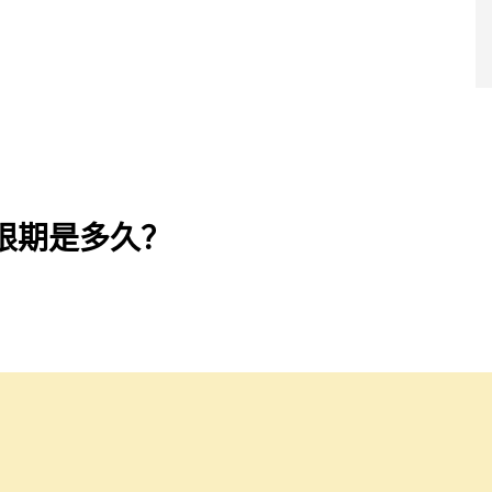
导师团队
超级学院
产品服务
成功案例
干货福利
战略合作
蔓藤品牌
d宽限期是多久？