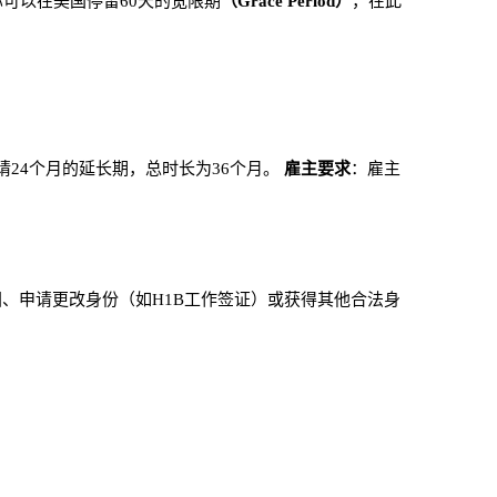
你可以在美国停留60天的宽限期
（Grace Period）
，在此
请24个月的延长期，总时长为36个月。
雇主要求
：雇主
离开美国、申请更改身份（如H1B工作签证）或获得其他合法身