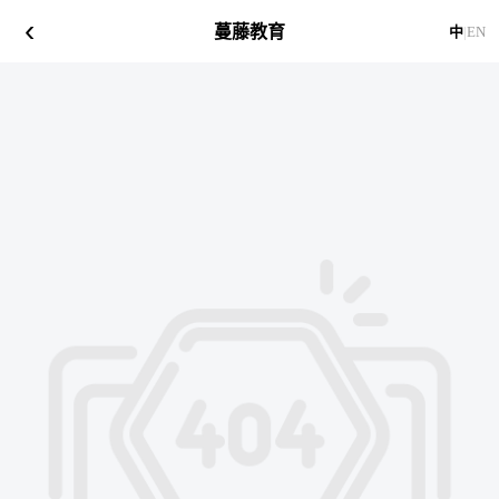
‹
蔓藤教育
中
|
EN