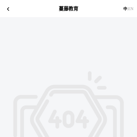
‹
蔓藤教育
中
|
EN