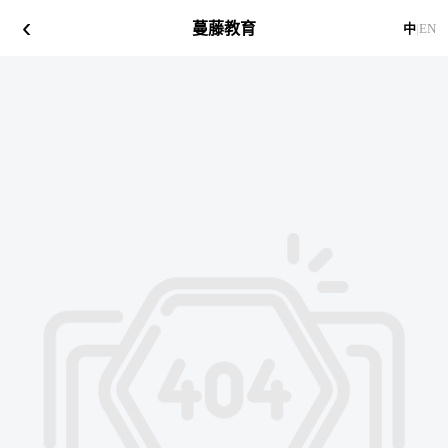
‹
蔓藤教育
中
|
EN