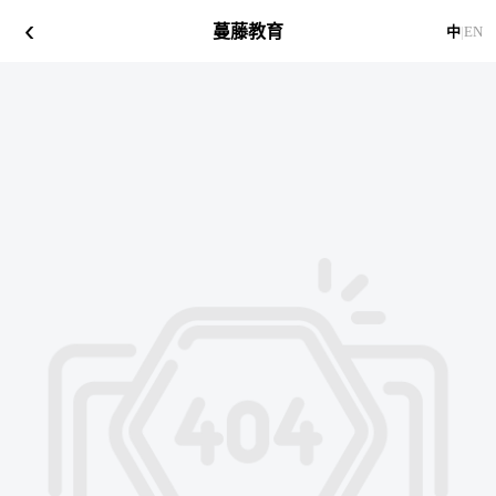
‹
蔓藤教育
中
|
EN