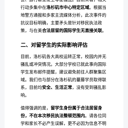
行动多集中在
洛杉矶市中心特定区域
。根据当
地警方通报和多家主流媒体分析，此次事件的
抗议目标明确，主要矛头是针对移民执法政
策，与在美
合法居留的国际学生无直接关联
。
二、对留学生的实际影响评估
目前，洛杉矶各大高校运转正常，校园内并无
骚乱或冲突情况。大部分学校已就此事向国际
学生发布邮件提醒，建议避免前往人群聚集区
域。我们也与部分在洛杉矶的蔓藤学员取得联
系，目前均
安全、生活正常
，没有受到骚乱影
响。
值得强调的是，
留学生身份属于合法居留身
份，不在本次移民执法整顿范围内
。请各位同
学和家长不必产生误解，更不必因为信息不明