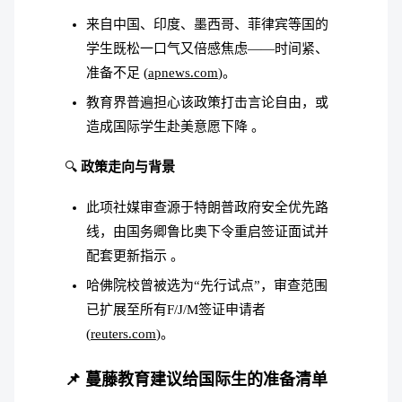
来自中国、印度、墨西哥、菲律宾等国的
学生既松一口气又倍感焦虑——时间紧、
准备不足 (
apnews.com
)。
教育界普遍担心该政策打击言论自由，或
造成国际学生赴美意愿下降 。
🔍
政策走向与背景
此项社媒审查源于特朗普政府安全优先路
线，由国务卿鲁比奥下令重启签证面试并
配套更新指示 。
哈佛院校曾被选为“先行试点”，审查范围
已扩展至所有F/J/M签证申请者
(
reuters.com
)。
📌 蔓藤教育建议给国际生的准备清单