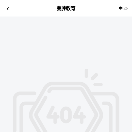
‹
蔓藤教育
中
|
EN